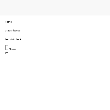
Home
Classificação
Portal do Socio
Menu
Fechar
Home
Clube
História
Marcha
Sede
Instalações