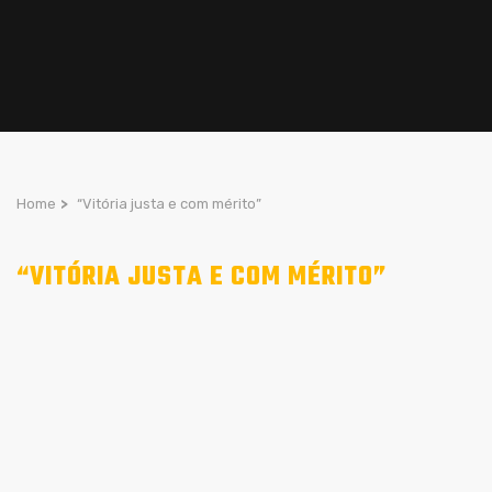
Home
>
“Vitória justa e com mérito”
“VITÓRIA JUSTA E COM MÉRITO”