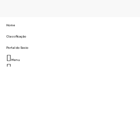
Home
Classificação
Portal do Socio
Menu
Fechar
Home
Clube
História
Marcha
Sede
Instalações
Cidade Desportiva