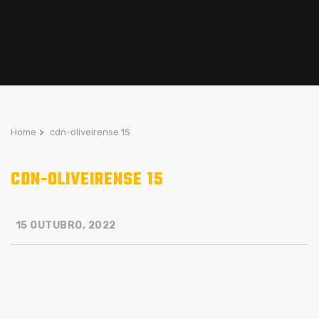
Home
>
cdn-oliveirense 15
CDN-OLIVEIRENSE 15
15 OUTUBRO, 2022