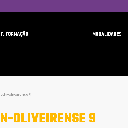
UT. FORMAÇÃO
MODALIDADES
cdn-oliveirense 9
N-OLIVEIRENSE 9