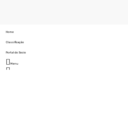
Home
Classificação
Portal do Socio
Menu
Fechar
Home
Clube
História
Marcha
Sede
Instalações