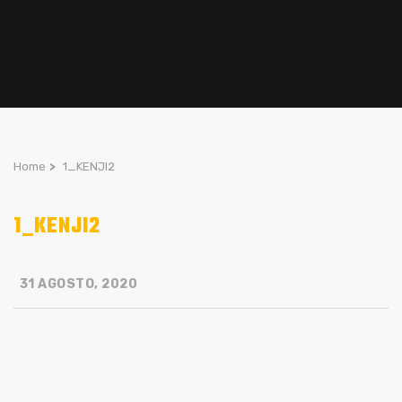
Home
>
1_KENJI2
1_KENJI2
31 AGOSTO, 2020