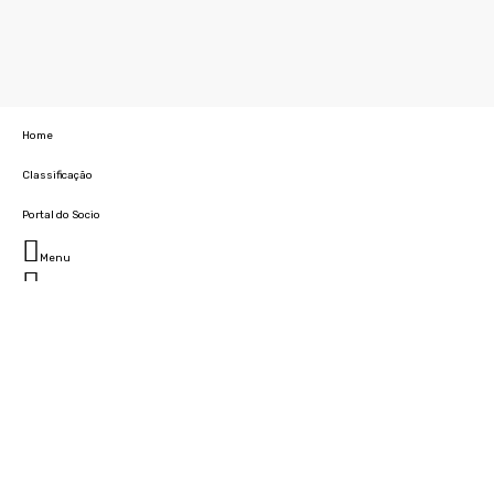
Home
Classificação
Portal do Socio
Menu
Fechar
Home
Clube
História
Marcha
Sede