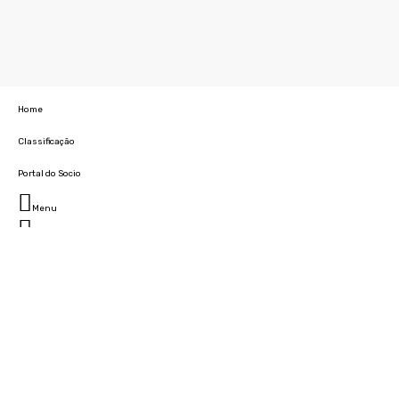
Home
Classificação
Portal do Socio
Menu
Fechar
Home
Clube
História
Marcha
Sede