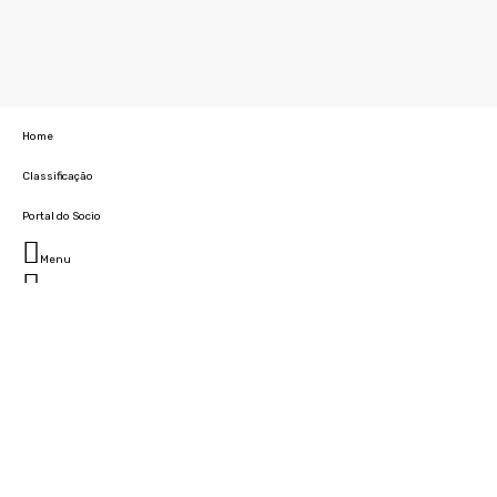
Home
Classificação
Portal do Socio
Menu
Fechar
Home
Clube
História
Marcha
Sede