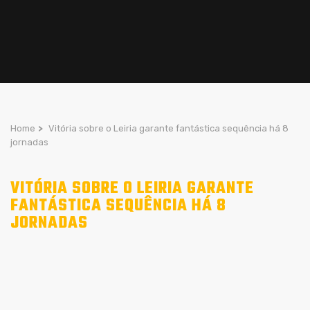
Home
>
Vitória sobre o Leiria garante fantástica sequência há 8
jornadas
VITÓRIA SOBRE O LEIRIA GARANTE
FANTÁSTICA SEQUÊNCIA HÁ 8
JORNADAS