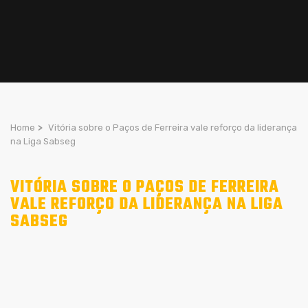
Home
>
Vitória sobre o Paços de Ferreira vale reforço da liderança
na Liga Sabseg
VITÓRIA SOBRE O PAÇOS DE FERREIRA
VALE REFORÇO DA LIDERANÇA NA LIGA
SABSEG