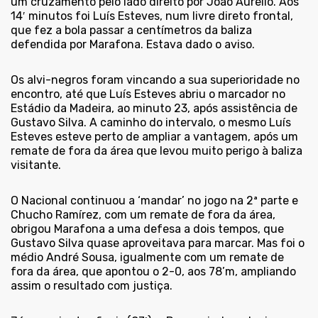
um cruzamento pelo lado direito por João Aurélio. Aos
14′ minutos foi Luís Esteves, num livre direto frontal,
que fez a bola passar a centímetros da baliza
defendida por Marafona. Estava dado o aviso.
Os alvi-negros foram vincando a sua superioridade no
encontro, até que Luís Esteves abriu o marcador no
Estádio da Madeira, ao minuto 23, após assistência de
Gustavo Silva. A caminho do intervalo, o mesmo Luís
Esteves esteve perto de ampliar a vantagem, após um
remate de fora da área que levou muito perigo à baliza
visitante.
O Nacional continuou a ‘mandar’ no jogo na 2ª parte e
Chucho Ramírez, com um remate de fora da área,
obrigou Marafona a uma defesa a dois tempos, que
Gustavo Silva quase aproveitava para marcar. Mas foi o
médio André Sousa, igualmente com um remate de
fora da área, que apontou o 2-0, aos 78’m, ampliando
assim o resultado com justiça.