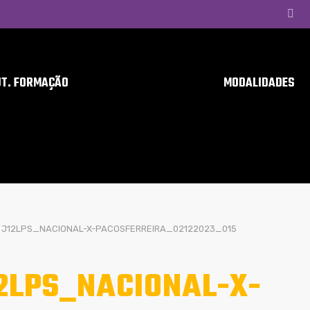
UT. FORMAÇÃO
MODALIDADES
J12LPS_NACIONAL-X-PACOSFERREIRA_02122023_015
2LPS_NACIONAL-X-