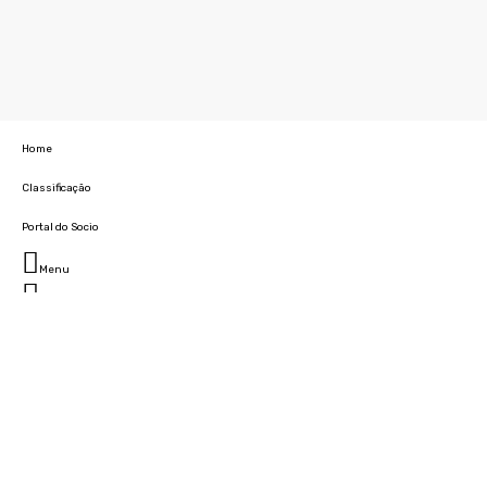
Home
Classificação
Portal do Socio
Menu
Fechar
Home
Clube
História
Marcha
Sede