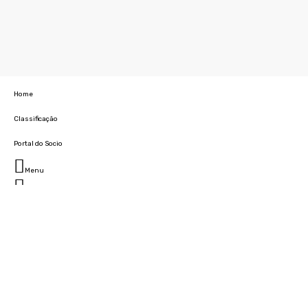
Home
Classificação
Portal do Socio
Menu
Fechar
Home
Clube
História
Marcha
Sede