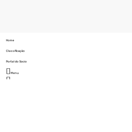
Home
Classificação
Portal do Socio
Menu
Fechar
Home
Clube
História
Marcha
Sede