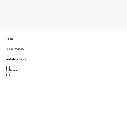
Home
Classificação
Portal do Socio
Menu
Fechar
Home
Clube
História
Marcha
Sede