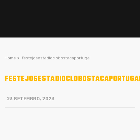
Home
>
festejosestadioclobostacaportugal
FESTEJOSESTADIOCLOBOSTACAPORTUGA
23 SETEMBRO, 2023