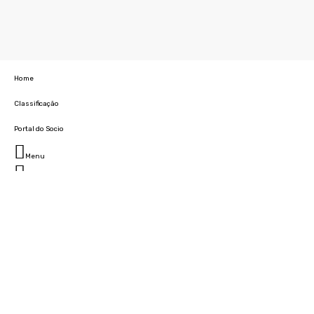
Home
Classificação
Portal do Socio
Menu
Fechar
Home
Clube
História
Marcha
Sede
Instalações