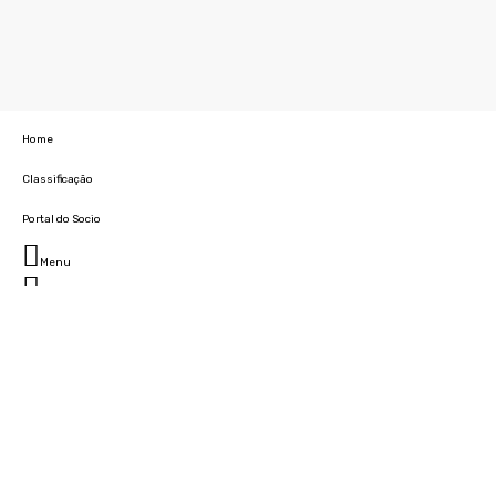
Home
Classificação
Portal do Socio
Menu
Fechar
Home
Clube
História
Marcha
Sede