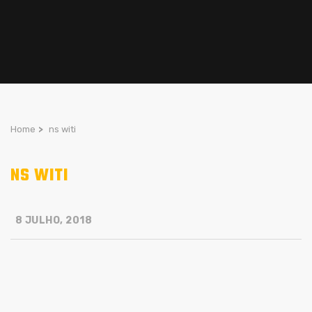
Home
>
ns witi
NS WITI
8 JULHO, 2018