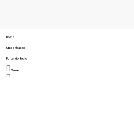
Home
Classificação
Portal do Socio
Menu
Fechar
Home
Clube
História
Marcha
Sede