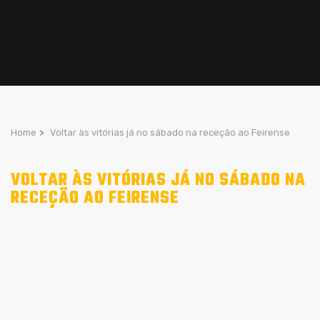
Home
>
Voltar às vitórias já no sábado na receção ao Feirense
VOLTAR ÀS VITÓRIAS JÁ NO SÁBADO NA
RECEÇÃO AO FEIRENSE