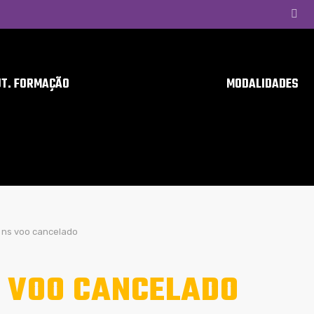
UT. FORMAÇÃO
MODALIDADES
ns voo cancelado
 VOO CANCELADO