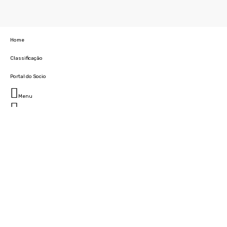
Home
Classificação
Portal do Socio
Menu
Fechar
Home
Clube
História
Marcha
Sede
Instalações
Cidade Desportiva