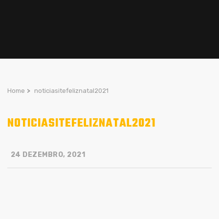
Home
>
noticiasitefeliznatal2021
NOTICIASITEFELIZNATAL2021
24 DEZEMBRO, 2021