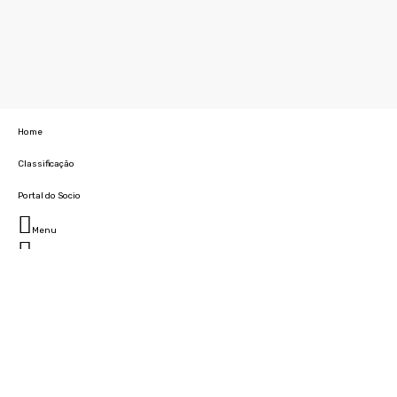
Home
Classificação
Portal do Socio
Menu
Fechar
Home
Clube
História
Marcha