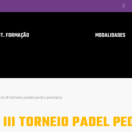
UT. FORMAÇÃO
MODALIDADES
ns III torneio padel pedro pestana
 III TORNEIO PADEL P