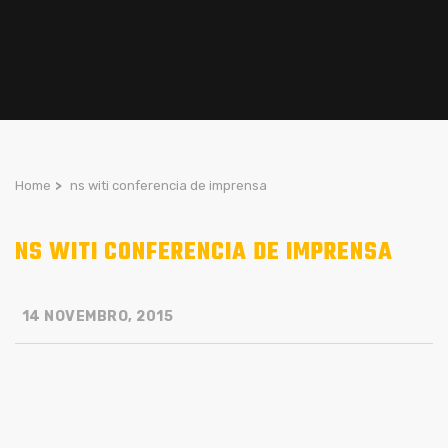
Home
>
ns witi conferencia de imprensa
NS WITI CONFERENCIA DE IMPRENSA
14 NOVEMBRO, 2015