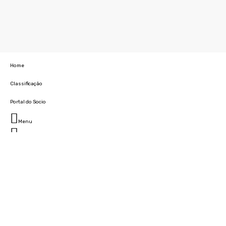
Home
Classificação
Portal do Socio
Menu
Fechar
Home
Clube
História
Marcha
Sede