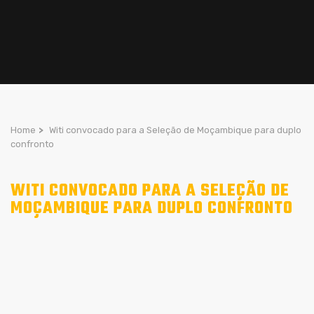
Home
>
Witi convocado para a Seleção de Moçambique para duplo
confronto
WITI CONVOCADO PARA A SELEÇÃO DE
MOÇAMBIQUE PARA DUPLO CONFRONTO