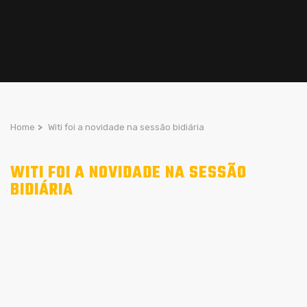
Home
>
Witi foi a novidade na sessão bidiária
WITI FOI A NOVIDADE NA SESSÃO
BIDIÁRIA