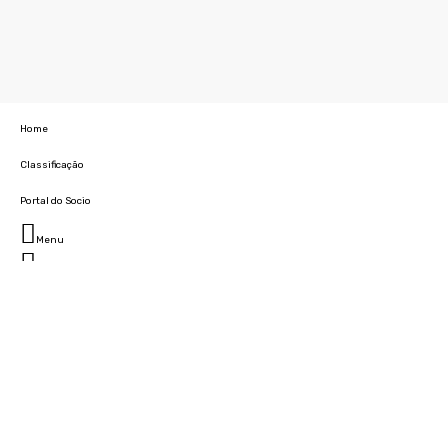
Home
Classificação
Portal do Socio
Menu
Fechar
Home
Clube
História
Marcha
Sede