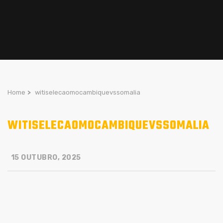
Home
>
witiselecaomocambiquevssomalia
WITISELECAOMOCAMBIQUEVSSOMALIA
15 OUTUBRO, 2025