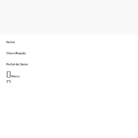
Home
Classificação
Portal do Socio
Menu
Fechar
Home
Clube
História
Marcha
Sede