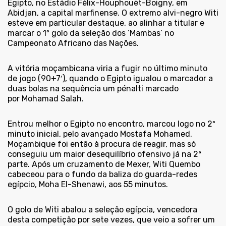
Egipto, no Estádio Félix-Houphouët-Boigny, em
Abidjan, a capital marfinense. O extremo alvi-negro Witi
esteve em particular destaque, ao alinhar a titular e
marcar o 1º golo da seleção dos ‘Mambas’ no
Campeonato Africano das Nações.
A vitória moçambicana viria a fugir no último minuto
de jogo (90+7′), quando o Egipto igualou o marcador a
duas bolas na sequência um pénalti marcado
por Mohamad Salah.
Entrou melhor o Egipto no encontro, marcou logo no 2º
minuto inicial, pelo avançado Mostafa Mohamed.
Moçambique foi então à procura de reagir, mas só
conseguiu um maior desequilíbrio ofensivo já na 2ª
parte. Após um cruzamento de Mexer, Witi Quembo
cabeceou para o fundo da baliza do guarda-redes
egípcio, Moha El-Shenawi, aos 55 minutos.
O golo de Witi abalou a seleção egípcia, vencedora
desta competição por sete vezes, que veio a sofrer um