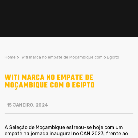
Home
>
Witi marca no empate de Moçambique com o Egipto
WITI MARCA NO EMPATE DE
MOÇAMBIQUE COM O EGIPTO
15 JANEIRO, 2024
A Seleção de Moçambique estreou-se hoje com um
empate na jornada inaugural no CAN 2023, frente ao