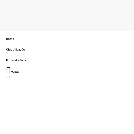
Home
Classificação
Portal do Socio
Menu
Fechar
Home
Clube
História
Marcha
Sede