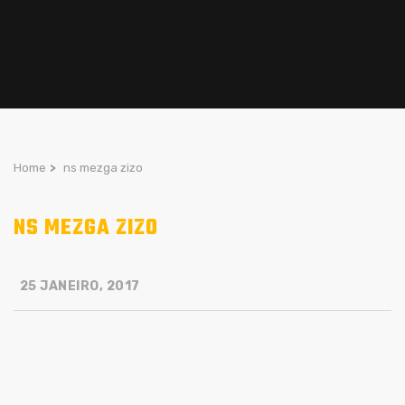
Home
>
ns mezga zizo
NS MEZGA ZIZO
25 JANEIRO, 2017