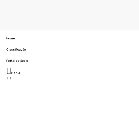
Home
Classificação
Portal do Socio
Menu
Fechar
Home
Clube
História
Marcha
Sede