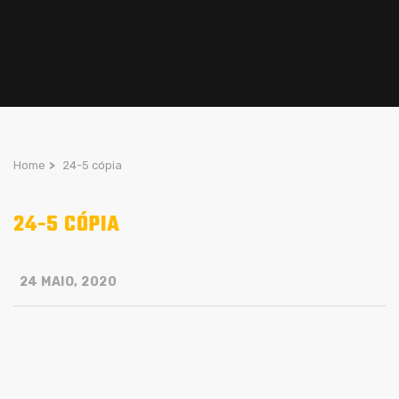
Home
>
24-5 cópia
24-5 CÓPIA
24 MAIO, 2020