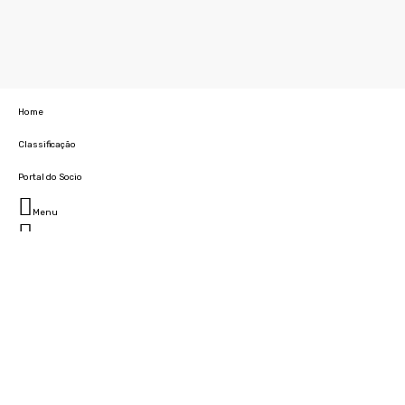
Home
Classificação
Portal do Socio
Menu
Fechar
Home
Clube
História
Marcha
Sede