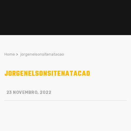
Home
>
jorgenelsonsitenatacao
JORGENELSONSITENATACAO
23 NOVEMBRO, 2022