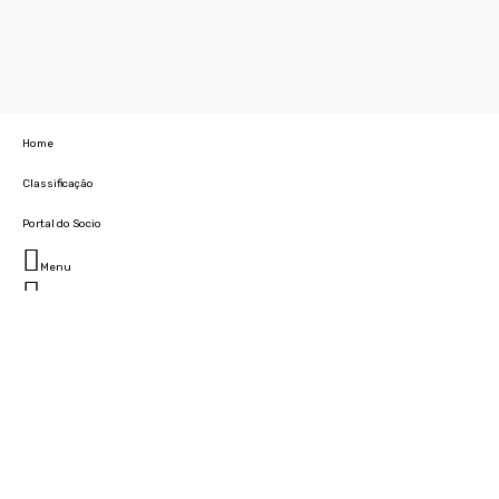
Home
Classificação
Portal do Socio
Menu
Fechar
Home
Clube
História
Marcha
Sede