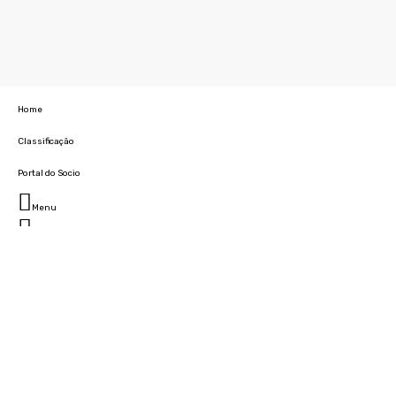
Home
Classificação
Portal do Socio
Menu
Fechar
Home
Clube
História
Marcha
Sede