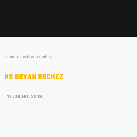
Home
>
ns bryan rochez
NS BRYAN ROCHEZ
17 JULHO, 2018