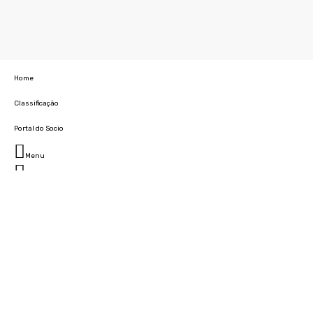
Home
Classificação
Portal do Socio
Menu
Fechar
Home
Clube
História
Marcha
Sede
Instalações