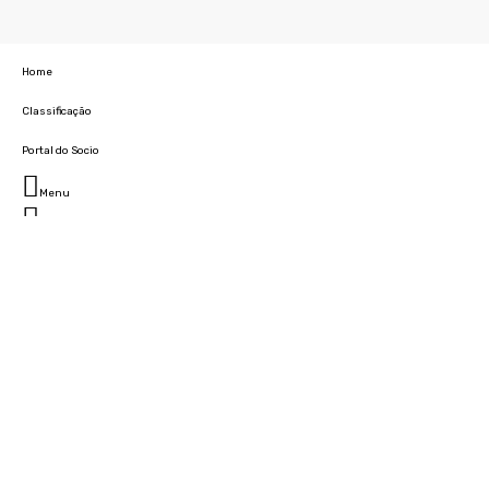
Home
Classificação
Portal do Socio
Menu
Fechar
Home
Clube
História
Marcha
Sede
Instalações
Cidade Desportiva