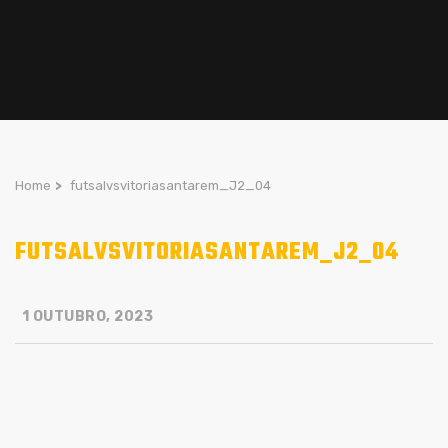
Home
>
futsalvsvitoriasantarem_J2_04
FUTSALVSVITORIASANTAREM_J2_04
1 OUTUBRO, 2023