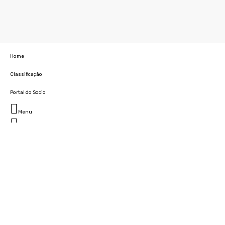
Home
Classificação
Portal do Socio
Menu
Fechar
Home
Clube
História
Marcha
Sede
Instalações