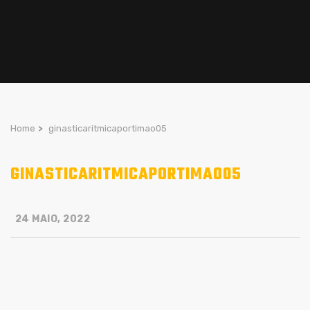
Home
>
ginasticaritmicaportimao05
GINASTICARITMICAPORTIMAO05
24 MAIO, 2022