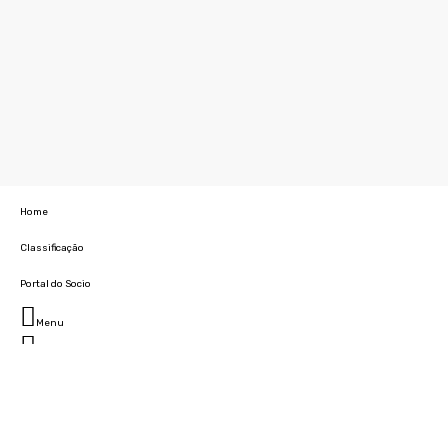
Home
Classificação
Portal do Socio
Menu
Fechar
Home
Clube