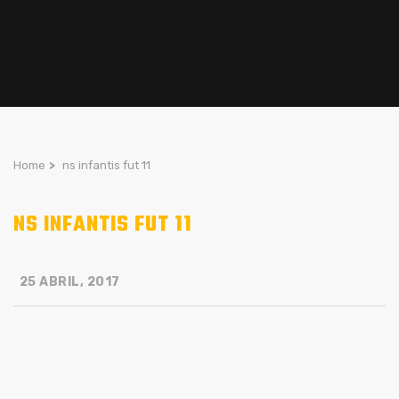
Home
>
ns infantis fut 11
NS INFANTIS FUT 11
25 ABRIL, 2017