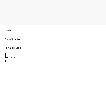
Home
Classificação
Portal do Socio
Menu
Fechar
Home
Clube
História
Marcha
Sede