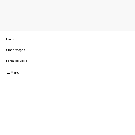
Home
Classificação
Portal do Socio
Menu
Fechar
Home
Clube
História
Marcha
Sede