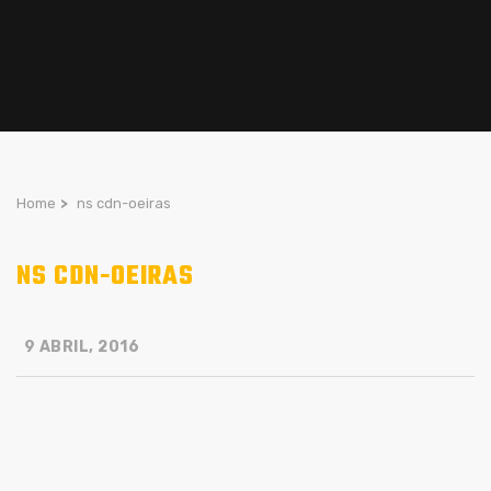
Home
>
ns cdn-oeiras
NS CDN-OEIRAS
9 ABRIL, 2016