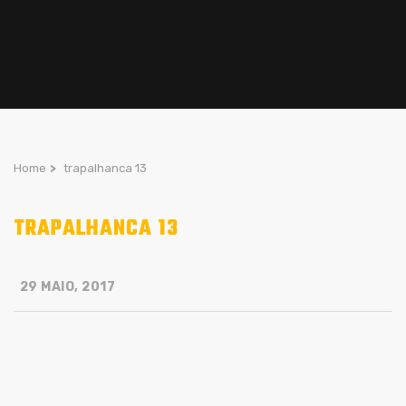
Home
>
trapalhanca 13
TRAPALHANCA 13
29 MAIO, 2017