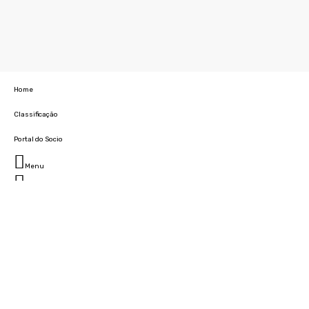
Home
Classificação
Portal do Socio
Menu
Fechar
Home
Clube
História
Marcha
Sede