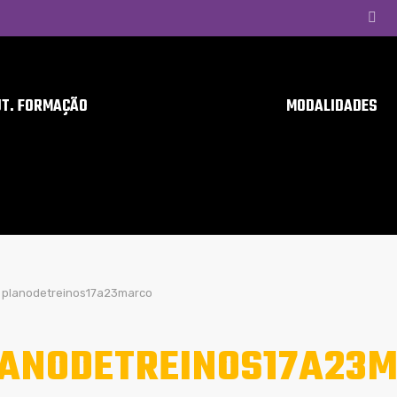
UT. FORMAÇÃO
MODALIDADES
planodetreinos17a23marco
ANODETREINOS17A23