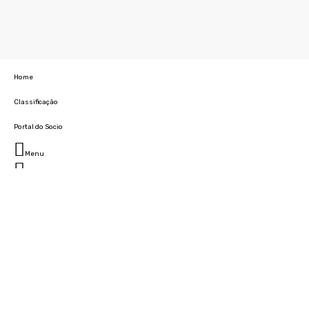
Home
Classificação
Portal do Socio
Menu
Fechar
Home
Clube
História
Marcha
Sede
Instalações