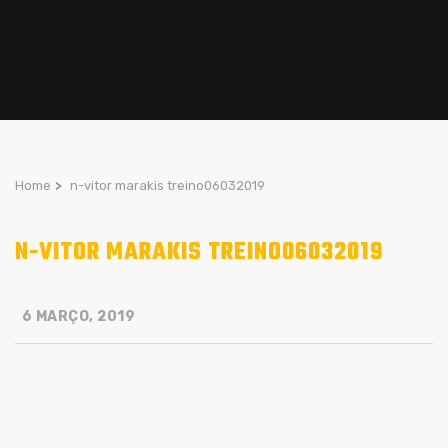
Home
>
n-vitor marakis treino06032019
N-VITOR MARAKIS TREINO06032019
6 MARÇO, 2019