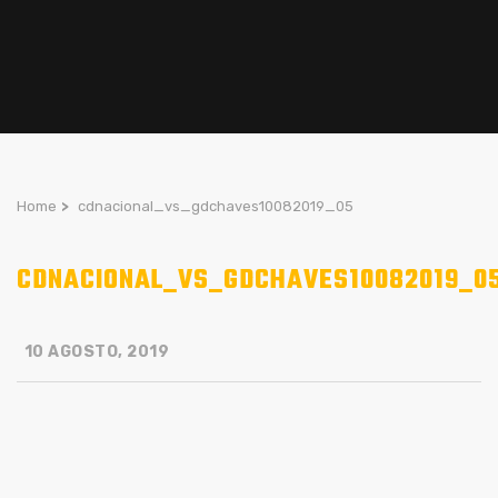
Home
>
cdnacional_vs_gdchaves10082019_05
CDNACIONAL_VS_GDCHAVES10082019_0
10 AGOSTO, 2019