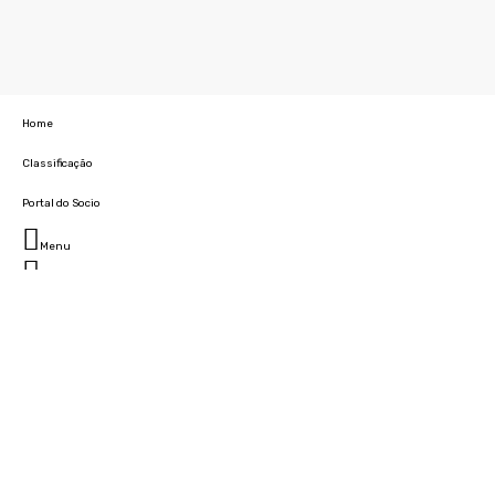
Home
Classificação
Portal do Socio
Menu
Fechar
Home
Clube
História
Marcha
Sede
Instalações