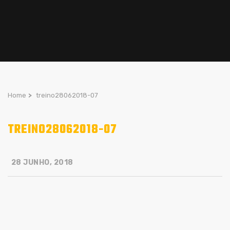
Home
>
treino28062018-07
TREINO28062018-07
28 JUNHO, 2018