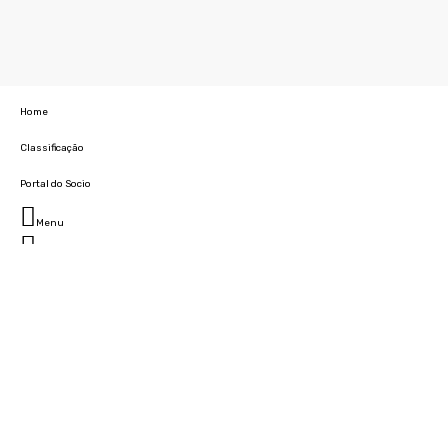
Home
Classificação
Portal do Socio
Menu
Fechar
Home
Clube
História
Marcha
Sede
Instalações