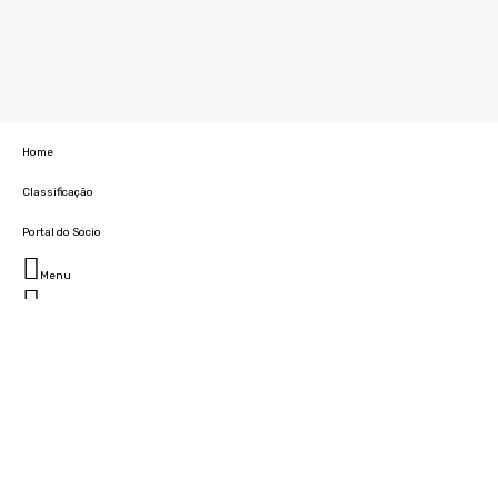
Home
Classificação
Portal do Socio
Menu
Fechar
Home
Clube
História
Marcha
Sede