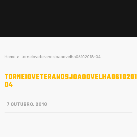
Home
>
torneioveteranosjoaoovelha06102018-04
TORNEIOVETERANOSJOAOOVELHA0610201
04
7 OUTUBRO, 2018