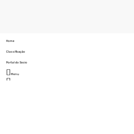
Home
Classificação
Portal do Socio
Menu
Fechar
Home
Clube
História
Marcha
Sede