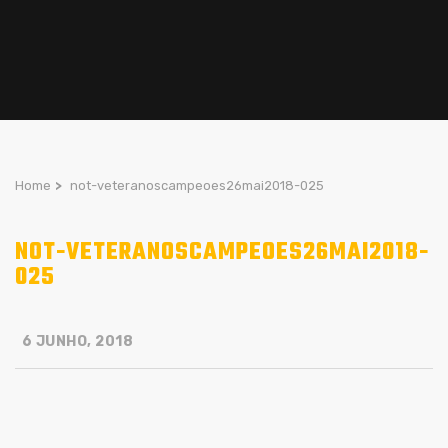
Home
>
not-veteranoscampeoes26mai2018-025
NOT-VETERANOSCAMPEOES26MAI2018-
025
6 JUNHO, 2018