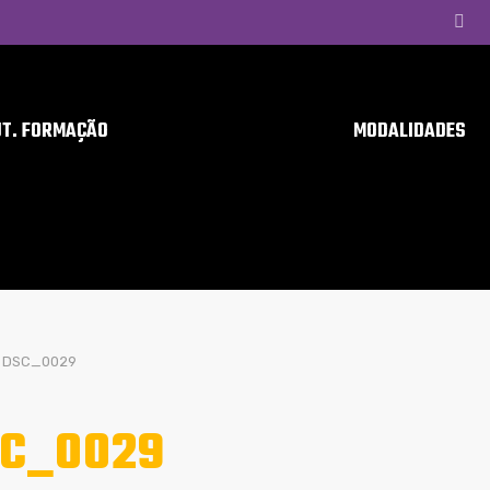
UT. FORMAÇÃO
MODALIDADES
DSC_0029
C_0029