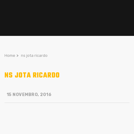
Home
>
ns jota ricardo
NS JOTA RICARDO
15 NOVEMBRO, 2016