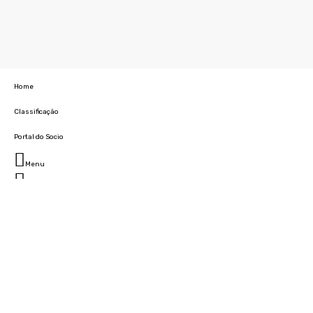
Home
Classificação
Portal do Socio
Menu
Fechar
Home
Clube
História
Marcha
Sede