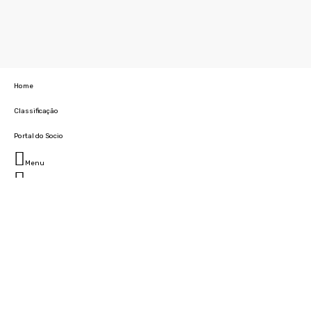
Home
Classificação
Portal do Socio
Menu
Fechar
Home
Clube
História
Marcha
Sede