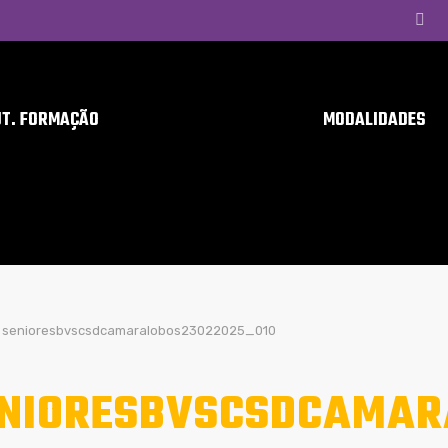
UT. FORMAÇÃO
MODALIDADES
senioresbvscsdcamaralobos23022025_010
NIORESBVSCSDCAMAR