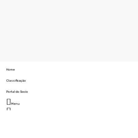
Home
Classificação
Portal do Socio
Menu
Fechar
Home
Clube