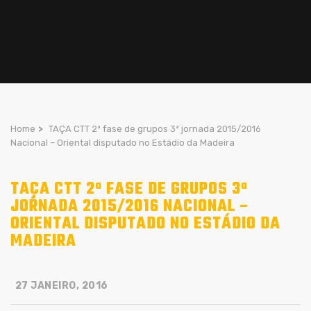
Home
>
TAÇA CTT 2ª fase de grupos 3ª jornada 2015/2016
Nacional – Oriental disputado no Estádio da Madeira
TAÇA CTT 2ª FASE DE GRUPOS 3ª
JORNADA 2015/2016 NACIONAL –
ORIENTAL DISPUTADO NO ESTÁDIO DA
MADEIRA
27 JANEIRO, 2016